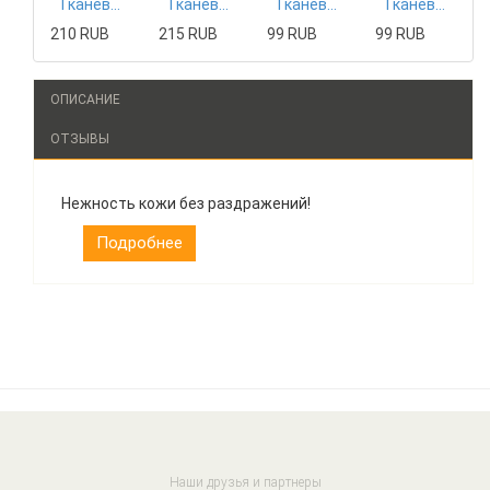
Тканевая маска Mizon
Тканевая маска Tony Moly
Тканевая маска The Saem
Тканевая маска The Saem
210 RUB
215 RUB
99 RUB
99 RUB
ОПИСАНИЕ
ОТЗЫВЫ
Нежность кожи без раздражений!
Подробнее
Наши друзья и партнеры