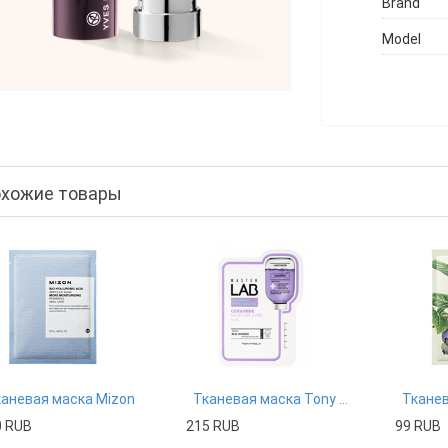
Brand
Model
хожие товары
аневая маска Mizon
Тканевая маска Tony Moly
0 RUB
215 RUB
99 RUB