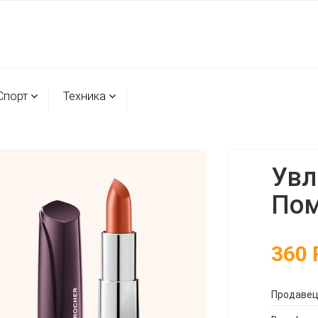
Спорт
Техника
Увл
Пом
360
Продаве