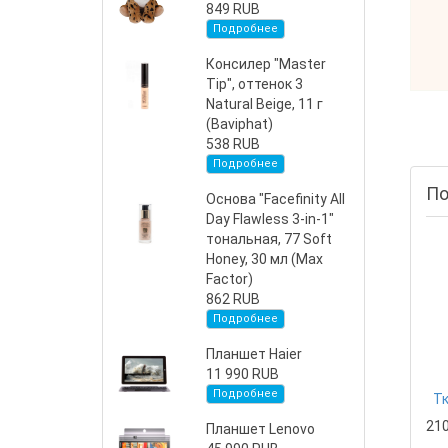
849 RUB
Подробнее
Консилер "Master
Tip", оттенок 3
Natural Beige, 11 г
(Baviphat)
538 RUB
Подробнее
По
Основа "Facefinity All
Day Flawless 3-in-1"
тональная, 77 Soft
Honey, 30 мл (Max
Factor)
862 RUB
Подробнее
Планшет Haier
11 990 RUB
Подробнее
Тк
21
Планшет Lenovo