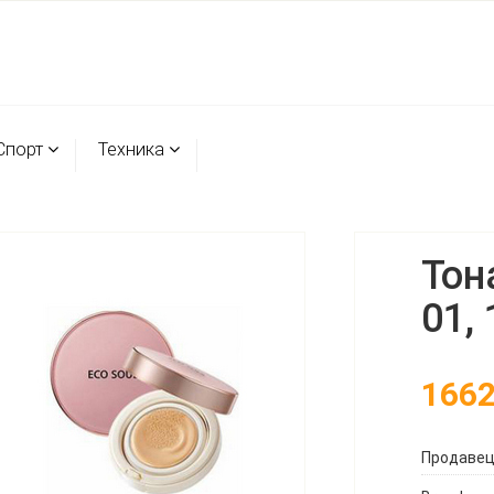
Спорт
Техника
Тон
01,
166
Продаве