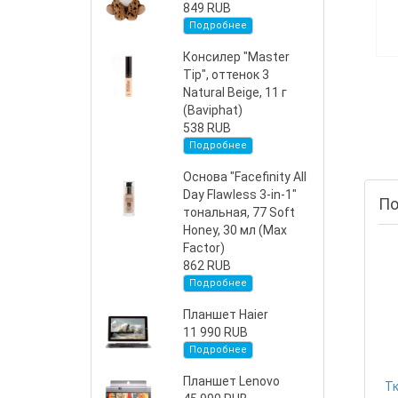
849 RUB
Подробнее
Консилер "Master
Tip", оттенок 3
Natural Beige, 11 г
(Baviphat)
538 RUB
Подробнее
Основа "Facefinity All
Day Flawless 3-in-1"
По
тональная, 77 Soft
Honey, 30 мл (Max
Factor)
862 RUB
Подробнее
Планшет Haier
11 990 RUB
Подробнее
Планшет Lenovo
Тк