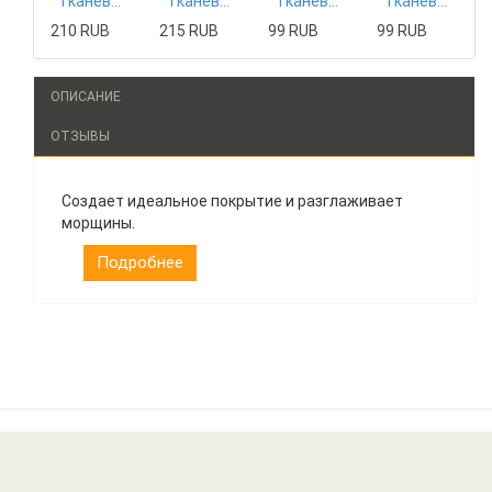
Тканевая маска Mizon
Тканевая маска Tony Moly
Тканевая маска The Saem
Тканевая маска The Saem
210 RUB
215 RUB
99 RUB
99 RUB
ОПИСАНИЕ
ОТЗЫВЫ
Создает идеальное покрытие и разглаживает
морщины.
Подробнее