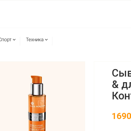
Спорт
Техника
Сыв
& д
Кон
169