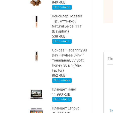
849 RUB
Подробнее
Консилер "Master
Tip", оттенок 3
Natural Beige, 11 г
(Baviphat)
538 RUB
Подробнее
Основа "Facefinity All
Day Flawless 3-in-1"
По
тональная, 77 Soft
Honey, 30 мл (Max
Factor)
862 RUB
Подробнее
Планшет Haier
11 990 RUB
Подробнее
Планшет Lenovo
Тк