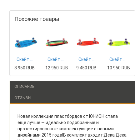
Похожие товары
Скейт мини круизер Sunset Wave Complete Blue Deck Blue Wheels 6 x 22 (55.9 см)
Скейт мини круизер Sunset Rasta Grip Complete Rasta Stripe Deck R/Y/G Red/Green Wheels 7.5 x 27 (69 см)
Скейт мини круизер Sunset Lifeguard Complete Red Deck Red Wheels 6 x 22 (56 см)
Скейт мини круизер Sunset Alien Complete Green Deck-Blacklght Wheels
8 950 RUB
12 950 RUB
9 450 RUB
10 950 RUB
ОПИСАНИЕ
ОТЗЫВЫ
Новая коллекция пластбордов от ЮНИОН стала
еще лучше — идеально подобранные и
протестированные комплектующие с новыми
дизайнами 2015 года!В комплект входит:Дека Дека