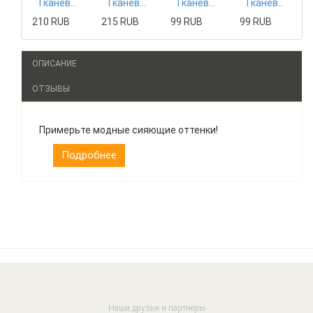
Тканевая маска Mizon
Тканевая маска Tony Moly
Тканевая маска The Saem
Тканевая маска The Saem
210 RUB
215 RUB
99 RUB
99 RUB
ОПИСАНИЕ
ОТЗЫВЫ
Примерьте модные сияющие оттенки!
Подробнее
Наши друзья и партнеры