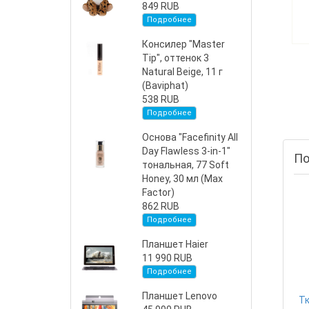
849 RUB
Подробнее
Консилер "Master
Tip", оттенок 3
Natural Beige, 11 г
(Baviphat)
538 RUB
Подробнее
Основа "Facefinity All
Day Flawless 3-in-1"
По
тональная, 77 Soft
Honey, 30 мл (Max
Factor)
862 RUB
Подробнее
Планшет Haier
11 990 RUB
Подробнее
Планшет Lenovo
Тк