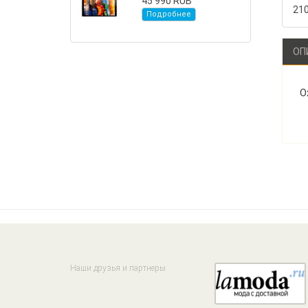
45 990 RUB
21
Подробнее
ОП
О
Наши друзья и партнеры