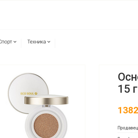
Спорт
Техника
Осн
15 
138
Продаве