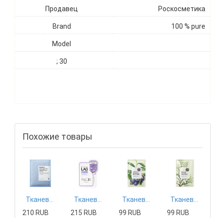
Продавец
Роскосметика
Brand
100 % pure
Model
; 30
Похожие товары
Тканевая маска Mizon
Тканевая маска Tony Moly
Тканевая маска The Saem
Тканевая маска The Saem
210 RUB
215 RUB
99 RUB
99 RUB