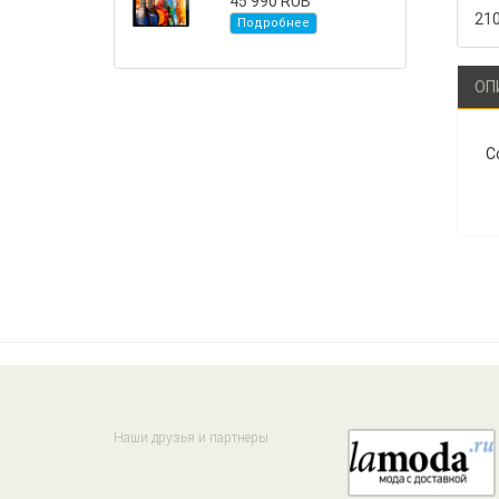
45 990 RUB
21
Подробнее
ОП
С
Наши друзья и партнеры