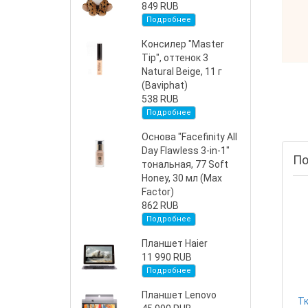
849 RUB
Подробнее
Консилер "Master
Tip", оттенок 3
Natural Beige, 11 г
(Baviphat)
538 RUB
Подробнее
Основа "Facefinity All
Day Flawless 3-in-1"
По
тональная, 77 Soft
Honey, 30 мл (Max
Factor)
862 RUB
Подробнее
Планшет Haier
11 990 RUB
Подробнее
Планшет Lenovo
Тк