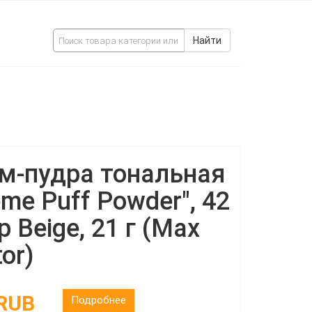
Найти
м-пудра тональная
eme Puff Powder", 42
p Beige, 21 г (Max
or)
 RUB
Подробнее