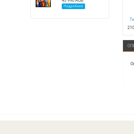
45 990 RUB
Подробнее
Тк
21
ОП
О