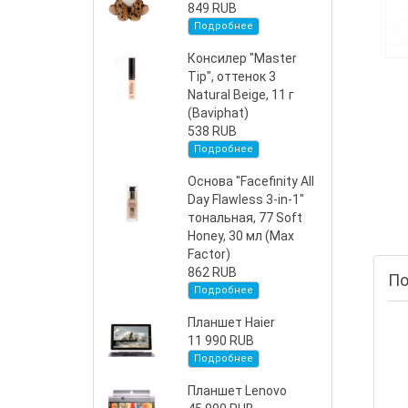
849 RUB
Подробнее
Консилер "Master
Tip", оттенок 3
Natural Beige, 11 г
(Baviphat)
538 RUB
Подробнее
Основа "Facefinity All
Day Flawless 3-in-1"
тональная, 77 Soft
Honey, 30 мл (Max
Factor)
862 RUB
По
Подробнее
Планшет Haier
11 990 RUB
Подробнее
Планшет Lenovo