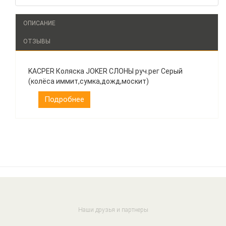
ОПИСАНИЕ
ОТЗЫВЫ
KACPER Коляска JOKER СЛОНЫ руч.рег Серый
(колёса иммит,сумка,дожд,москит)
Подробнее
Наши друзья и партнеры