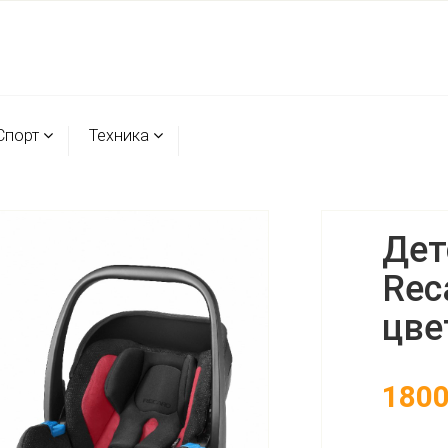
Спорт
Техника
Дет
Rec
цве
180