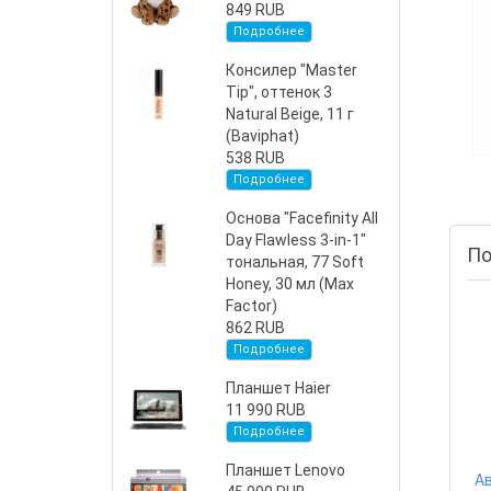
849 RUB
Подробнее
Консилер "Master
Tip", оттенок 3
Natural Beige, 11 г
(Baviphat)
538 RUB
Подробнее
Основа "Facefinity All
Day Flawless 3-in-1"
По
тональная, 77 Soft
Honey, 30 мл (Max
Factor)
862 RUB
Подробнее
Планшет Haier
11 990 RUB
Подробнее
Планшет Lenovo