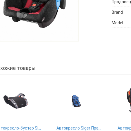
Продаве
Brand
Model
хожие товары
Автокресло-бустер Siger Мякиш Art плюс, 22-36 кг, алфавит
Автокресло Siger Прайм isofix 9-36 кг, синий