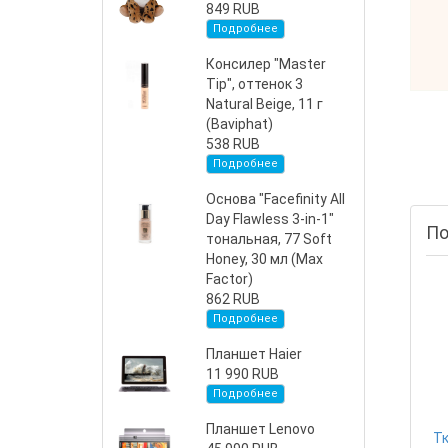
849 RUB
Подробнее
Консилер "Master
Tip", оттенок 3
Natural Beige, 11 г
(Baviphat)
538 RUB
Подробнее
Основа "Facefinity All
Day Flawless 3-in-1"
По
тональная, 77 Soft
Honey, 30 мл (Max
Factor)
862 RUB
Подробнее
Планшет Haier
11 990 RUB
Подробнее
Планшет Lenovo
Тк