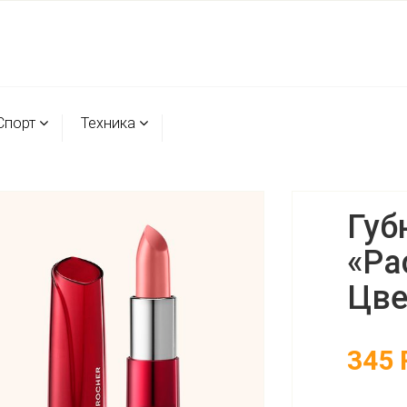
Спорт
Техника
Губ
«Ра
Цве
345