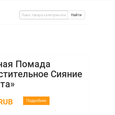
Найти
ная Помада
стительное Сияние
та»
 RUB
Подробнее