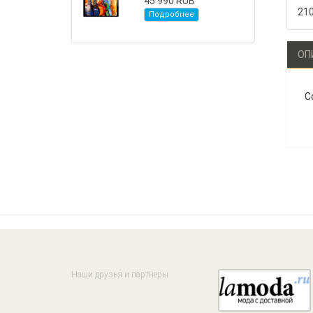
45 990 RUB
21
Подробнее
ОП
С
Наши друзья и партнеры