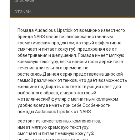
ОПИСАНИЕ
ОТЗЫВЫ
Помада Audacious Lipstick от всемирно известного
бренда NARS является высококачественным
косметическим продуктом, который эффективно
смягчает и питает кожу губ, предохраняя её от
обветривания и шелушения. Помада имеет мягкую
кремовую текстуру, легко наносится и держится в
течение длительного времени, не
растекаясь.Данная серия представлена широкой
гаммой различных оттенков, что даёт возможность
женщине подбирать соответствующий цвет для
выбранного образа, а чёрно-матовый
металлический футляр с магнитным колпачком
удобно всегда иметь при себе.Особенности
помады Audacious Lipstick от NARS:
состоит из качественных компонентов;
имеет мягкую кремовую текстуру;
смягчает и питает нежную кожу губ;
не скатывается и не растекается;