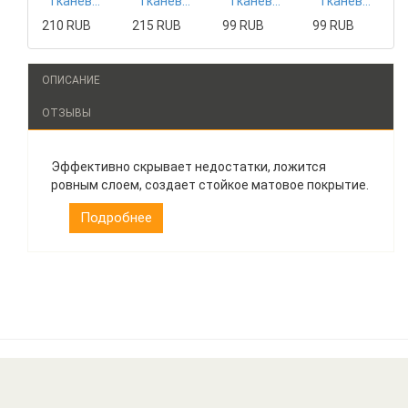
Тканевая маска Mizon
Тканевая маска Tony Moly
Тканевая маска The Saem
Тканевая маска The Saem
210 RUB
215 RUB
99 RUB
99 RUB
ОПИСАНИЕ
ОТЗЫВЫ
Эффективно скрывает недостатки, ложится
ровным слоем, создает стойкое матовое покрытие.
Подробнее