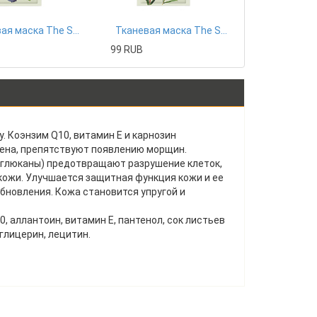
Тканевая маска The Saem
Тканевая маска The Saem
99 RUB
 Коэнзим Q10, витамин Е и карнозин
ена, препятствуют появлению морщин.
ета-глюканы) предотвращают разрушение клеток,
ожи. Улучшается защитная функция кожи и ее
бновления. Кожа становится упругой и
, аллантоин, витамин Е, пантенол, сок листьев
 глицерин, лецитин.