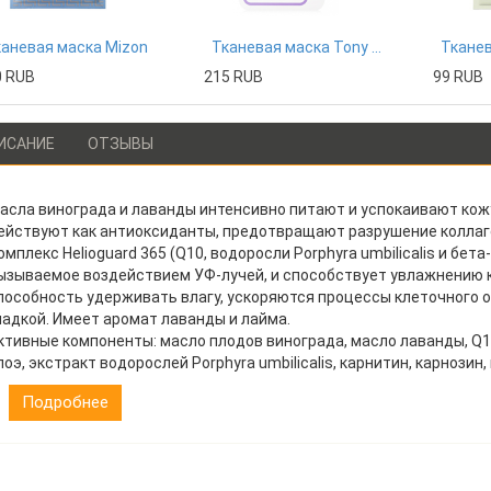
аневая маска Mizon
Тканевая маска Tony Moly
0 RUB
215 RUB
99 RUB
ИСАНИЕ
ОТЗЫВЫ
асла винограда и лаванды интенсивно питают и успокаивают кожу.
ействуют как антиоксиданты, предотвращают разрушение коллаг
омплекс Helioguard 365 (Q10, водоросли Porphyra umbilicalis и б
ызываемое воздействием УФ-лучей, и способствует увлажнению к
пособность удерживать влагу, ускоряются процессы клеточного о
ладкой. Имеет аромат лаванды и лайма.
ктивные компоненты: масло плодов винограда, масло лаванды, Q10
лоэ, экстракт водорослей Porphyra umbilicalis, карнитин, карнозин,
Подробнее