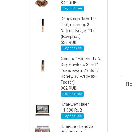
849 RUB
Подробнее
Консилер "Master
Tip", оттенок 3
Natural Beige, 11 г
(Baviphat)
538 RUB
Подробнее
Основа "Facefinity All
Day Flawless 3-in-1"
тональная, 77 Soft
Honey, 30 мл (Max
Factor)
По
862 RUB
Подробнее
Планшет Haier
11 990 RUB
Подробнее
Планшет Lenovo