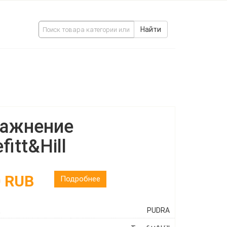
Найти
ажнение
fitt&Hill
0 RUB
Подробнее
ц
PUDRA