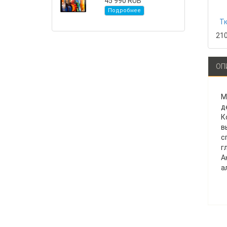
45 990 RUB
Подробнее
Тк
21
ОП
М
д
К
в
с
г
А
а