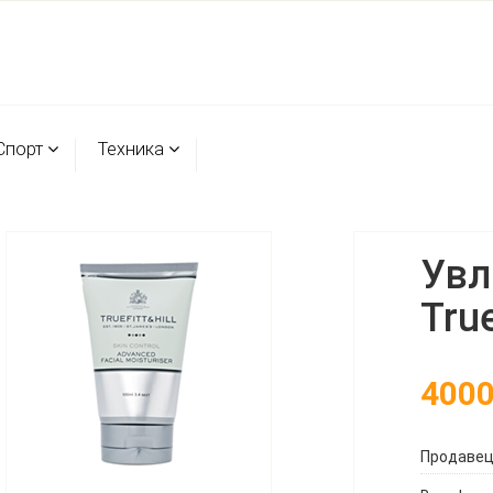
Спорт
Техника
Увл
True
400
Продаве