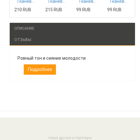
Тканевая маска Mizon
Тканевая маска Tony Moly
Тканевая маска The Saem
Тканевая маска The Saem
210 RUB
215 RUB
99 RUB
99 RUB
ОПИСАНИЕ
ОТЗЫВЫ
Ровный тон и сияние молодости
Подробнее
Наши друзья и партнеры