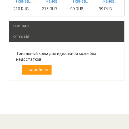
Тканевая маска Mizon
Тканевая маска Tony Moly
Тканевая маска The Saem
Тканевая маска The Saem
210 RUB
215 RUB
99 RUB
99 RUB
ОПИСАНИЕ
ОТЗЫВЫ
Тональный крем для идеальной кожи без
недостатков
Подробнее