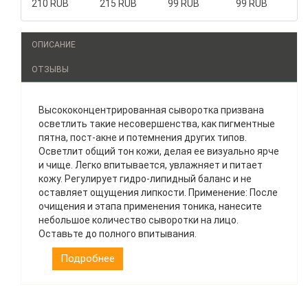
210 RUB
215 RUB
99 RUB
99 RUB
ОПИСАНИЕ
ОТЗЫВЫ
Высококонцентрированная сыворотка призвана
осветлить такие несовершенства, как пигментные
пятна, пост-акне и потемнения других типов.
Осветлит общий тон кожи, делая ее визуально ярче
и чище. Легко впитывается, увлажняет и питает
кожу. Регулирует гидро-липидный баланс и не
оставляет ощущения липкости. Применение: После
очищения и этапа применения тоника, нанесите
небольшое количество сыворотки на лицо.
Оставьте до полного впитывания.
Подробнее