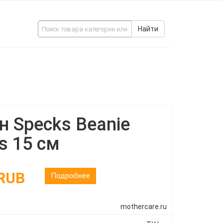
Найти
н Specks Beanie
s 15 см
 RUB
Подробнее
ц
mothercare.ru