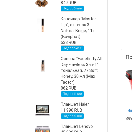
849 RUB
Подробнее
Консилер "Master
Tip", оттенок 3
Natural Beige, 11 г
(Baviphat)
538 RUB
Подробнее
По
Основа "Facefinity All
Day Flawless 3-in-1"
тональная, 77 Soft
Honey, 30 мл (Max
Factor)
862 RUB
Подробнее
Планшет Haier
11 990 RUB
Подробнее
89
Планшет Lenovo