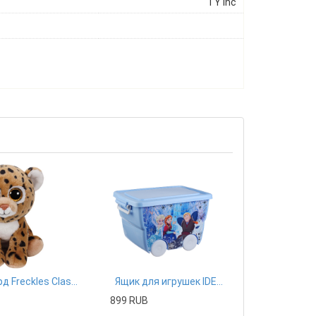
TY Inc
Леопард Freckles Classic 25 см
Ящик для игрушек IDEA Disney, цвет: голубой
B
899 RUB