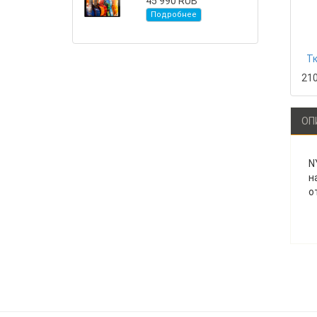
45 990 RUB
Подробнее
Тк
21
ОП
N
н
о