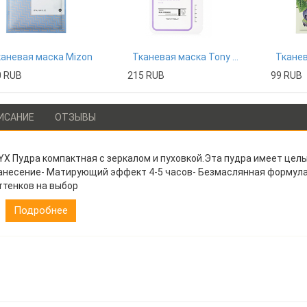
аневая маска Mizon
Тканевая маска Tony Moly
0 RUB
215 RUB
99 RUB
ИСАНИЕ
ОТЗЫВЫ
YX Пудра компактная с зеркалом и пуховкой.Эта пудра имеет цел
анесение- Матирующий эффект 4-5 часов- Безмаслянная формула 
ттенков на выбор
Подробнее