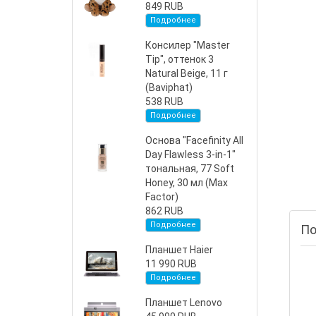
849 RUB
Подробнее
Консилер "Master
Tip", оттенок 3
Natural Beige, 11 г
(Baviphat)
538 RUB
Подробнее
Основа "Facefinity All
Day Flawless 3-in-1"
тональная, 77 Soft
Honey, 30 мл (Max
Factor)
862 RUB
Подробнее
По
Планшет Haier
11 990 RUB
Подробнее
Планшет Lenovo