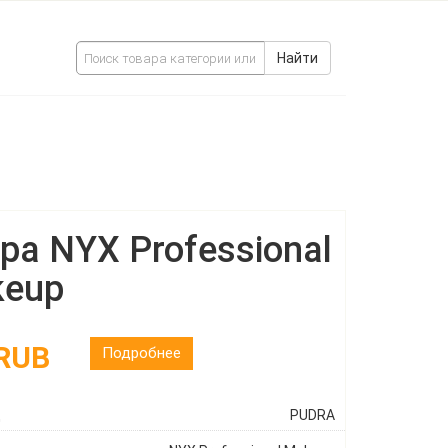
Найти
ра NYX Professional
eup
 RUB
Подробнее
ц
PUDRA