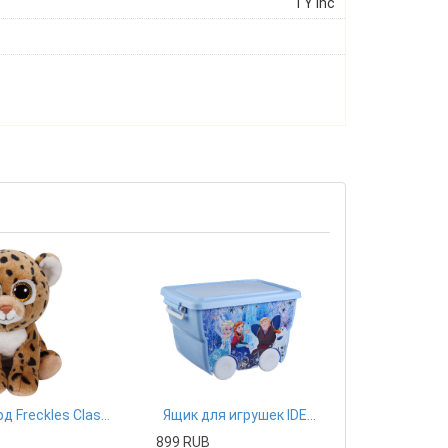
TY Inc
Леопард Freckles Classic 25 см
Ящик для игрушек IDEA Disney, цвет: голубой
B
899 RUB