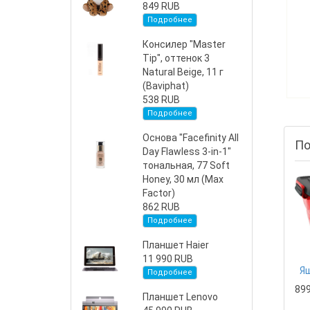
849 RUB
Подробнее
Консилер "Master
Tip", оттенок 3
Natural Beige, 11 г
(Baviphat)
538 RUB
Подробнее
Основа "Facefinity All
По
Day Flawless 3-in-1"
тональная, 77 Soft
Honey, 30 мл (Max
Factor)
862 RUB
Подробнее
Планшет Haier
11 990 RUB
Подробнее
89
Планшет Lenovo