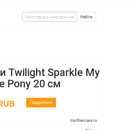
Найти
и Twilight Sparkle My
le Pony 20 см
 RUB
Подробнее
ц
mothercare.ru