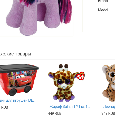
Brand
Model
хожие товары
Ящик для игрушек IDEA Disney, цвет: красный
Жираф Safari TY Inc. 15см
9 RUB
449 RUB
849 RU