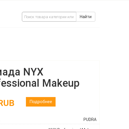
Найти
ада NYX
fessional Makeup
 RUB
Подробнее
ц
PUDRA