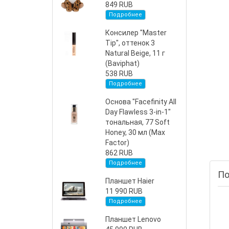
849 RUB
Подробнее
Консилер "Master
Tip", оттенок 3
Natural Beige, 11 г
(Baviphat)
538 RUB
Подробнее
Основа "Facefinity All
Day Flawless 3-in-1"
тональная, 77 Soft
Honey, 30 мл (Max
Factor)
862 RUB
Подробнее
По
Планшет Haier
11 990 RUB
Подробнее
Планшет Lenovo