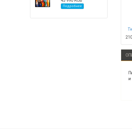
45 990 RUB
Подробнее
Тк
21
ОП
П
и