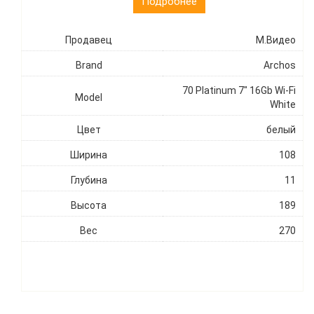
Подробнее
Продавец
М.Видео
Brand
Archos
70 Platinum 7" 16Gb Wi-Fi
Model
White
Цвет
белый
Ширина
108
Глубина
11
Высота
189
Вес
270