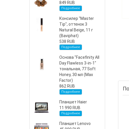
849 RUB
Подробнее
Консилер "Master
Tip", оттенок 3
Natural Beige, 11 г
(Baviphat)
538 RUB
Подробнее
Основа "Facefinity All
Day Flawless 3-in-1"
тональная, 77 Soft
Honey, 30 мл (Max
Factor)
862 RUB
По
Подробнее
Планшет Haier
11 990 RUB
Подробнее
Планшет Lenovo