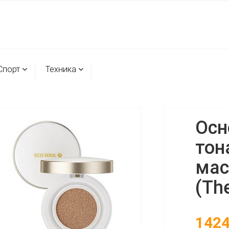
Спорт
Техника
Осн
тон
мас
(Th
142