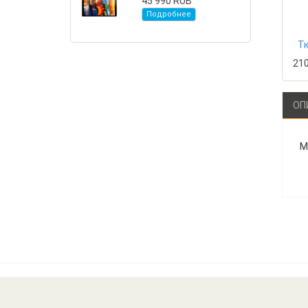
45 990 RUB
Подробнее
Тк
21
ОП
М