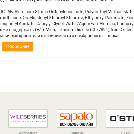
ОСТАВ: Aluminum Starch Octenylsuccinate, Polymethyl Methacrylate, L
imethicone, Octyldodecyl Stearoyl Stearate, Ethylhexyl Palmitate, Zinc
ocopheryl Acetate, Caprylyl Glycol, Water/Aqua/Eau, Alumina, Phenoxy
ожет содержать (+/-): Mica, Titanium Dioxide (CI 77891), Iron Oxides (
азличные красители в зависимости от выбранного оттенка.
Подробнее
Wildberries
Sapato
Ostin