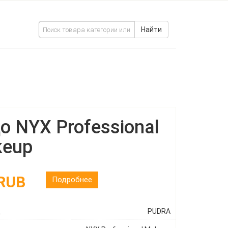
Найти
о NYX Professional
eup
 RUB
Подробнее
ц
PUDRA