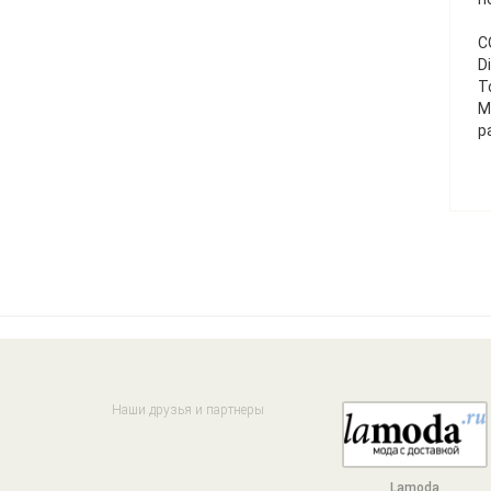
С
D
T
М
р
Наши друзья и партнеры
Lamoda