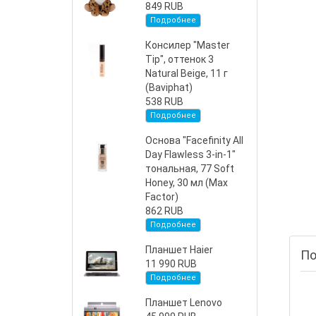
849 RUB
Подробнее
Консилер "Master
Tip", оттенок 3
Natural Beige, 11 г
(Baviphat)
538 RUB
Подробнее
Основа "Facefinity All
Day Flawless 3-in-1"
тональная, 77 Soft
Honey, 30 мл (Max
Factor)
862 RUB
Подробнее
Планшет Haier
По
11 990 RUB
Подробнее
Планшет Lenovo