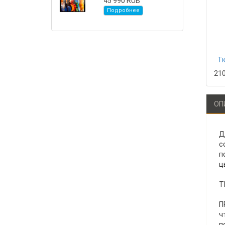
45 990 RUB
Подробнее
Тк
21
ОП
Д
с
п
ц
Т
П
ч
п