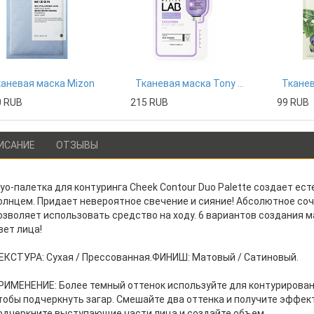
аневая маска Mizon
Тканевая маска Tony Moly
0 RUB
215 RUB
99 RUB
ИСАНИЕ
ОТЗЫВЫ
уо-палетка для контуринга Cheek Contour Duo Palette создает ест
олнцем. Придает невероятное свечение и сияние! Абсолютное соч
озволяет использовать средство на ходу. 6 вариантов создания 
вет лица!
ЕКСТУРА: Сухая / Прессованная.ФИНИШ: Матовый / Сатиновый.
РИМЕНЕНИЕ: Более темный оттенок используйте для контурировани
тобы подчеркнуть загар. Смешайте два оттенка и получите эффек
одчеркните выступающие части лица и создайте объем.