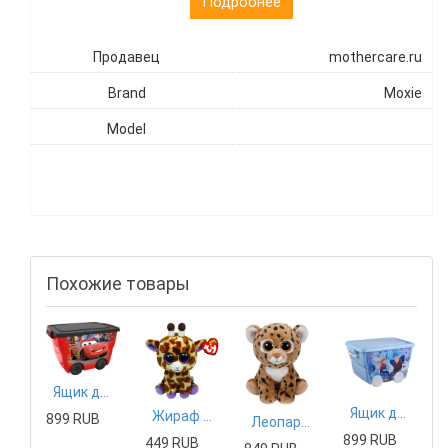
Подробнее
Продавец
mothercare.ru
Brand
Moxie
Model
Похожие товары
Ящик для игрушек IDEA Disney, цвет: красный
Ящик для игрушек IDEA Disney, цвет: голубой
Жираф Safari TY Inc. 15см
899 RUB
Леопард Freckles Classic 25 см
899 RUB
449 RUB