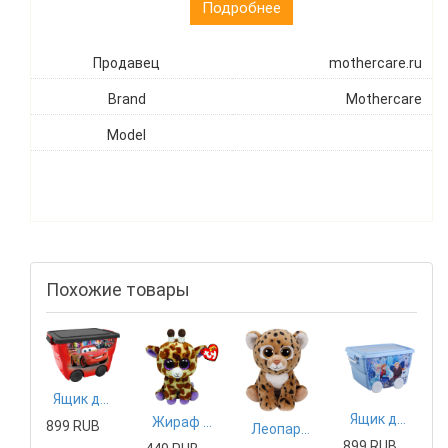
Подробнее
Продавец
mothercare.ru
Brand
Mothercare
Model
Похожие товары
Ящик для игрушек IDEA Disney, цвет: красный
Ящик для игрушек IDEA Disney, цвет: голубой
Жираф Safari TY Inc. 15см
899 RUB
Леопард Freckles Classic 25 см
899 RUB