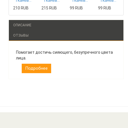
Тканевая маска Mizon
Тканевая маска Tony Moly
Тканевая маска The Saem
Тканевая маска The Saem
210 RUB
215 RUB
99 RUB
99 RUB
ОПИСАНИЕ
ОТЗЫВЫ
Помогает достичь сияющего, безупречного цвета
лица.
Подробнее