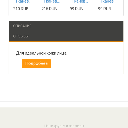
Тканевая маска Mizon
Тканевая маска Tony Moly
Тканевая маска The Saem
Тканевая маска The Saem
210 RUB
215 RUB
99 RUB
99 RUB
ОПИСАНИЕ
ОТЗЫВЫ
Для идеальной кожи лица
Подробнее
Наши друзья и партнеры